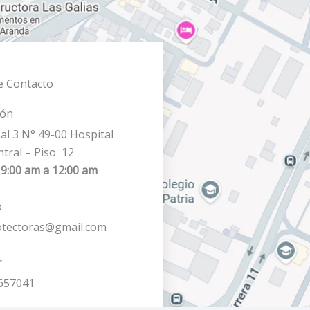
e Contacto
ión
al 3 N° 49-00 Hospital
 Central – Piso 12
 9:00 am a 12:00 am
o
tectoras@gmail.com
r
657041