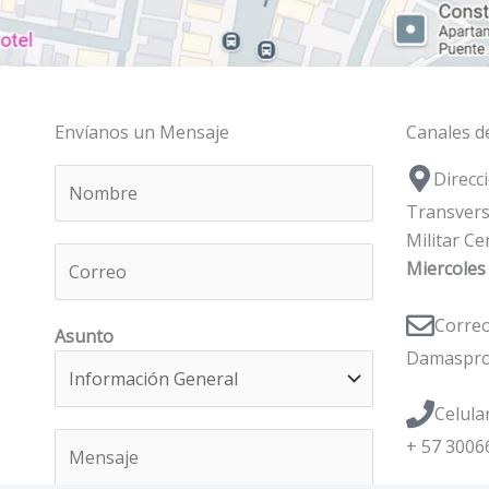
Envíanos un Mensaje
Canales d
N
Direcc
o
Transvers
m
Militar
C
b
Miercoles
o
r
r
e
Corre
Asunto
r
*
Damaspro
e
o
Celula
*
M
+ 57 3006
e