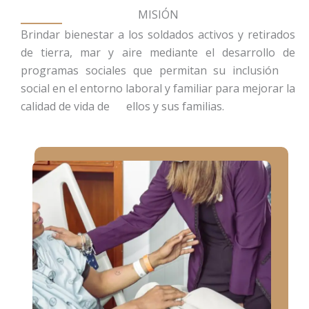
i
r
MISIÓN
n
f
Brindar bienestar a los soldados activos y retirados
g
u
de tierra, mar y aire mediante el desarrollo de
s
l
programas sociales que permitan su inclusión
social en el entorno laboral y familiar para mejorar la
l
calidad de vida de ellos y sus familias.
s
c
r
e
e
n