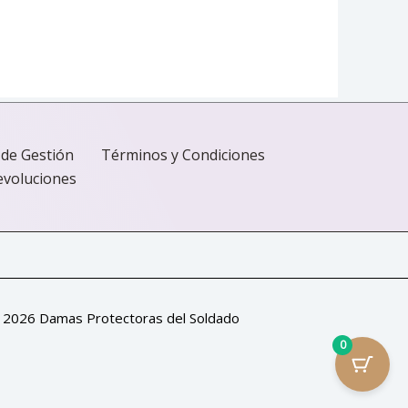
ueden
egir
n
gina
oducto
 de Gestión
Términos y Condiciones
Devoluciones
 2026 Damas Protectoras del Soldado
0