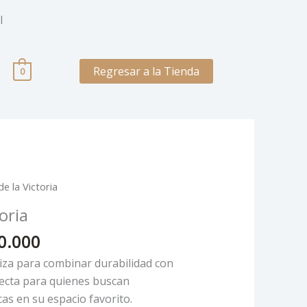
l
Regresar a la Tienda
0
Price
e la Victoria
range:
oria
$ 120.000
through
0.000
$ 160.000
iza para combinar durabilidad con
fecta para quienes buscan
cas en su espacio favorito.