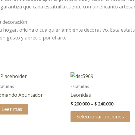
garantiza que cada estatuilla cuente con un encanto artesan
a decoración
 hogar, oficina o cualquier ambiente decorativo. Esta estatui
n gusto y aprecio por el arte.
Price
Es
range:
o
pr
$ 200.000
tatuillas
Estatuillas
through
ti
omando Apuntador
Leonidas
$ 240.000
s
mú
$
200.000
–
$
240.000
.
va
Leer más
La
Seleccionar opciones
op
se