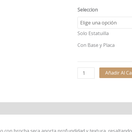
Seleccion
Solo Estatuilla
Con Base y Placa
Añadir Al Ca
l
Valoraciones (0)
ado con brocha seca aporta profundidad y textura, resaltand