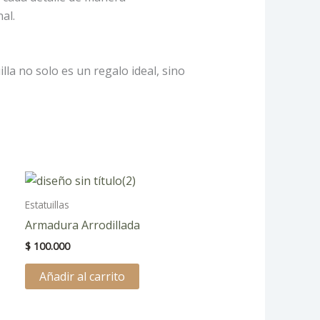
al.
lla no solo es un regalo ideal, sino
te
oducto
Estatuillas
ene
Armadura Arrodillada
ltiples
$
100.000
riantes.
s
Añadir al carrito
ciones