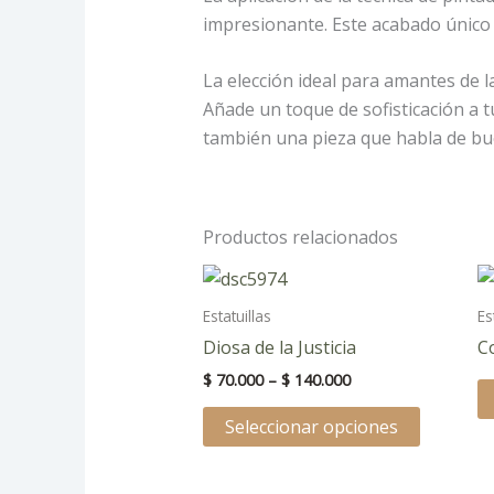
impresionante. Este acabado único 
La elección ideal para amantes de l
Añade un toque de sofisticación a tu
también una pieza que habla de bue
Productos relacionados
Price
Este
range:
product
$ 70.000
Estatuillas
Es
through
tiene
Diosa de la Justicia
C
$ 140.000
múltiple
$
70.000
–
$
140.000
variantes
Las
Seleccionar opciones
opciones
se