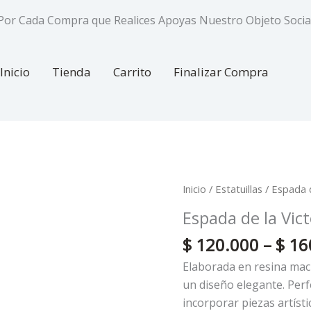
Por Cada Compra que Realices Apoyas Nuestro Objeto Socia
Inicio
Tienda
Carrito
Finalizar Compra
Espada
Inicio
/
Estatuillas
/ Espada d
de
Espada de la Vict
la
$
120.000
–
$
16
Victoria
cantidad
Elaborada en resina mac
un diseño elegante. Per
incorporar piezas artísti