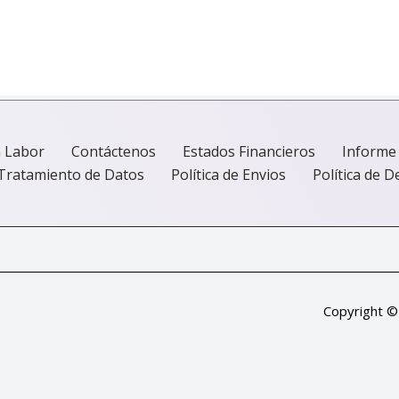
p
el
e
la
pá
de
o
pr
 Labor
Contáctenos
Estados Financieros
Informe
e Tratamiento de Datos
Política de Envios
Política de 
Copyright ©