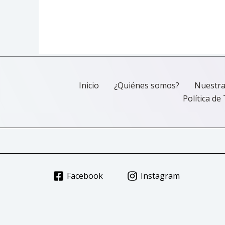
pueden
elegir
en
la
página
de
product
Inicio
¿Quiénes somos?
Nuestra
Política d
Facebook
Instagram