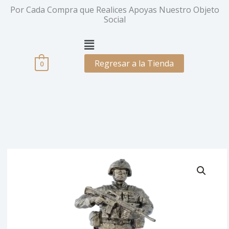
Ir
Por Cada Compra que Realices Apoyas Nuestro Objeto
al
Social
contenido
Menú
Regresar a la Tienda
0
Price
Soldado
range:
de
$ 120.000
Seguridad
through
cantidad
$ 160.000