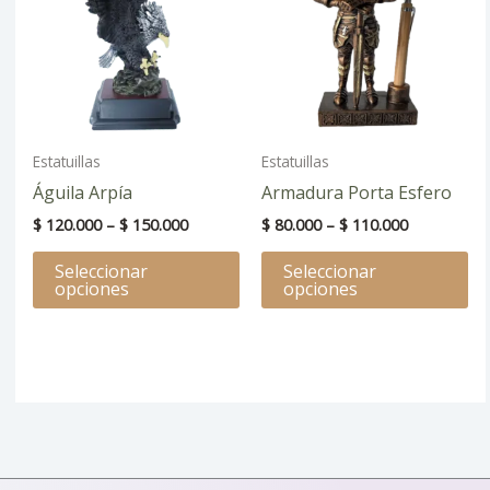
tiene
ti
$ 150.000
$ 110.000
múltiples
mú
variantes.
va
Las
La
opciones
op
se
se
Estatuillas
Estatuillas
pueden
pu
Águila Arpía
Armadura Porta Esfero
elegir
el
$
120.000
–
$
150.000
$
80.000
–
$
110.000
en
en
la
la
Seleccionar
Seleccionar
página
pá
opciones
opciones
de
de
producto
pr