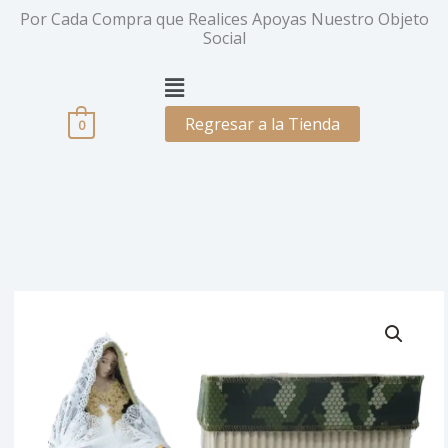
Ir
Por Cada Compra que Realices Apoyas Nuestro Objeto
al
Social
contenido
Menú
Regresar a la Tienda
0
Price
Virgen
range:
del
$ 90.000
Soldado
through
cantidad
$ 160.000