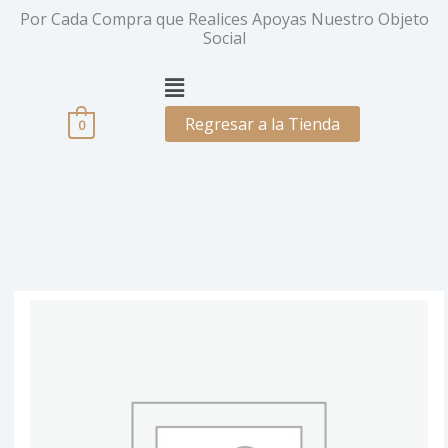
Ir
Por Cada Compra que Realices Apoyas Nuestro Objeto
al
Social
contenido
Menú
Regresar a la Tienda
0