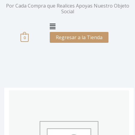
Ir
Por Cada Compra que Realices Apoyas Nuestro Objeto
al
Social
contenido
Menú
Regresar a la Tienda
0